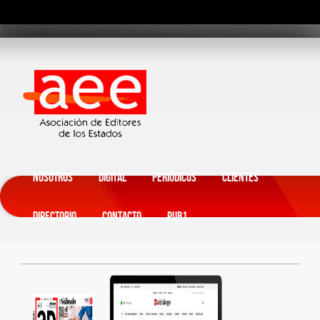
Nosotros
Digital
Periódicos
Clientes
Directorio
Contacto
Pub1